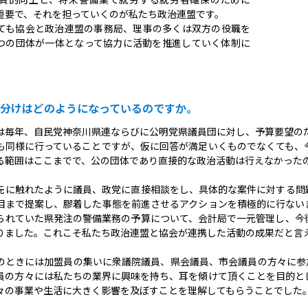
重要で、それを担っていくのが私たち政治連盟です。
ても協会と政治連盟の事務局、理事の多くは双方の役職を
つの団体が一体となって協力に活動を推進していく体制に
分けはどのようになっているのですか。
は毎年、自民党神奈川県連ならびに公明党県議員団に対し、予算要望の
も同様に行っていることですが、仮に回答が満足いくものでなくても、
る範囲はここまでで、公の団体であり直接的な政治活動は行えなかった
先に触れたように議員、政党に直接相談をし、具体的な案件に対する問
目まで提案し、膠着した事態を前進させるアクションを積極的に行ない
られていた県発注の警備業務の予算について、会計局で一元管理し、今
りました。これこそ私たち政治連盟と協会が連携した活動の成果だと言
のときには加盟員の集いに衆議院議員、県会議員、市会議員の方々に参
員の方々には私たちの業界に興味を持ち、耳を傾けて頂くことを目的と
々の事業や生活に大きく影響を及ぼすことを理解してもらうことでした