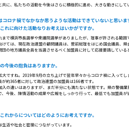
と共に、私たちの活動を今後はさらに積極的に進め、大きな動きにして
はコロナ禍でなかなか思うような活動はできていないと思いま
これに向けた活動なりお考えはいかがですか。
れまで横浜市長選挙や衆議院選挙がありましたが、理事が許される範囲
向けては、現在政治連盟の顧問議員は、菅前総理をはじめ国会議員、県会
問団の地方議員全員を当選させるべく加盟員に対して応援要請している
の今後の抱負はありますか。
拡大ですね。2019年9月の立ち上げで翌年早々からコロナ禍に入って
が約365者に対して政治連盟の加盟員は166者です。
加入の違いはありますが、まだ半分にも満たない状態です。県の警備業
で、今後、陳情活動の成果や広報をしっかり行って、最低でも加盟員が
これからについてはどのようにお考えですか。
は生活や社会と密接につながっています。