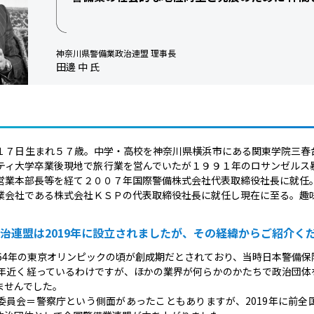
神奈川県警備業政治連盟 理事長
田邊 中 氏
１７日生まれ５７歳。中学・高校を神奈川県横浜市にある関東学院三春
ティ大学卒業後現地で旅行業を営んでいたが１９９１年のロサンゼルス
営業本部長等を経て２００７年国際警備株式会社代表取締役社長に就任
業会社である株式会社ＫＳＰの代表取締役社長に就任し現在に至る。趣
治連盟は2019年に設立されましたが、その経緯からご紹介く
964年の東京オリンピックの頃が創成期だとされており、当時日本警備
0年近く経っているわけですが、ほかの業界が何らかのかたちで政治団体
ませんでした。
委員会＝警察庁という側面があったこともありますが、2019年に前全