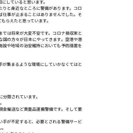
目にしていると思います。
たりと身近なところに警備があります。コロ
ば仕事が止まることはありませんでした。そ
てもらえたと思っています。
までは将来が大変不安です。コロナ禍収束と
な国の方々が日本にやってきます。空港や港
施設や地域の治安維持においても予防措置を
手が集まるような環境にしていかなくてはと
つに分類されています。
す。
現金輸送など貴重品運搬警備です。そして要
い手が不足すると、必要とされる警備サービ
ん。