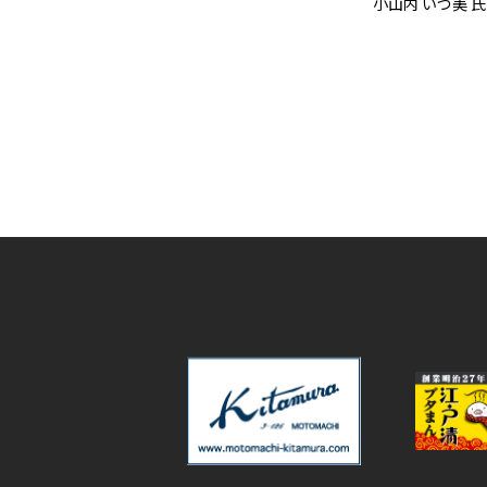
小山内 いづ美 氏