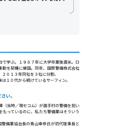
台で学ぶ。１９８７年に大学卒業後渡米。ロ
暴動を契機に帰国。同年、国際警備株式会社
。２０１３年同社を３社に分割、
味は１０代から続けているサーフィン。
ださい。
保障（当時／現セコム）が選手村の警備を担い
をもっているのに、私たち警備業はそういう
国警備業協会長の青山幸恭氏が初代理事長と