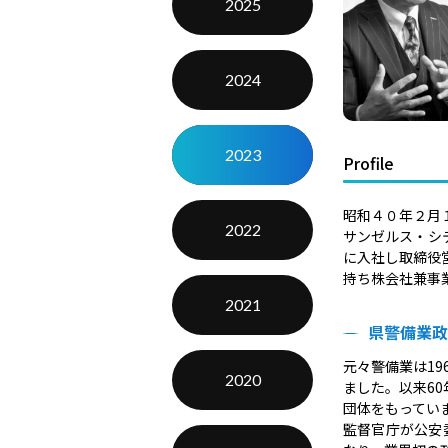
2025
2024
2023
Profile
昭和４０年２月
2022
サンゼルス・シ
に入社し取締役
持ち株会社兼事
2021
県警備業政
元々警備業は1
2020
ました。以来6
団体をもってい
監督官庁が公安