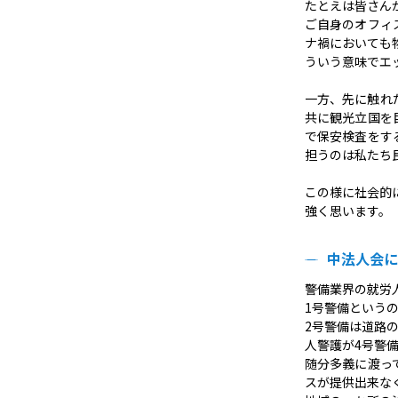
たとえは皆さん
ご自身のオフィ
ナ禍においても
ういう意味でエ
一方、先に触れ
共に観光立国を
で保安検査をす
担うのは私たち
この様に社会的
強く思います。
中法人会に
警備業界の就労
1号警備という
2号警備は道路
人警護が4号警
随分多義に渡っ
スが提供出来な