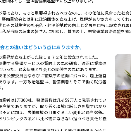
政治団体として全国警備業連盟が立ち上がりました。
必要であり、もっと重要視されるべきなのに、その価値に見合った社会
、警備業協会とは別に政治団体を立ち上げ、理解があり協力をしてくれ
界とその就労者の社会的・経済的地位の向上と発展を目指し設立されま
た私が当時の理事の皆さんに相談し、賛同の上、県警備業政治連盟を発
会との違いはどういう点にありますか。
の業界が立ち上がった後１９７２年に設立されました。
提供する警備サービスの質向上の為の研修、適正に業務運
といった、顧客保護と社会との関係性の為にあります。
ある公安委員会ならびに警察庁の意向に沿った、適正運営
あります。一方政治連盟は、警備業者とそこで働く就労者
す。
業者は1万300社、警備員数は凡そ59万人と発表されてい
長産業でありますが、取り巻く環境は厳しさを増すばかり
出不足に加え、労働環境の目まぐるしい変化と過当競争。
オリンピックの頃とは比べ物にならない担うべき責任と義
質的向上と、将来警備業で就労する就労者確保のために