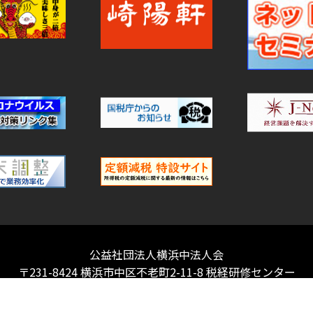
公益社団法人横浜中法人会
〒231-8424 横浜市中区不老町2-11-8 税経研修センター
TEL：045-662-6433 FAX：045-641-8222